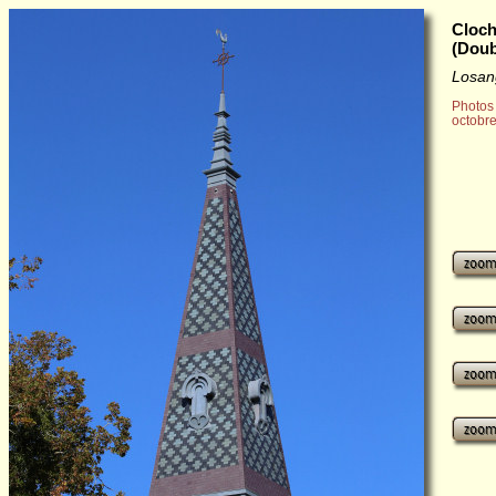
Cloch
(Doub
Losan
Photos 
octobr