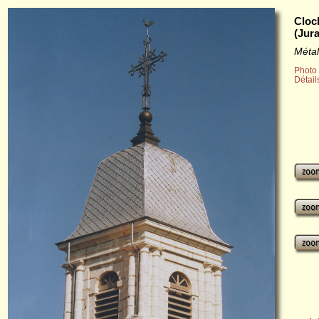
Cloc
(Jura
Métal
Photo 
Détail