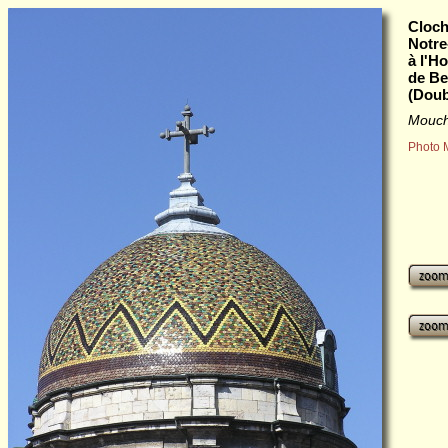
Cloch
Notre
à l'H
de B
(Doub
Mouch
Photo 