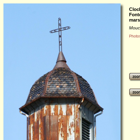
Cloc
Font
mars
Mouc
Photos