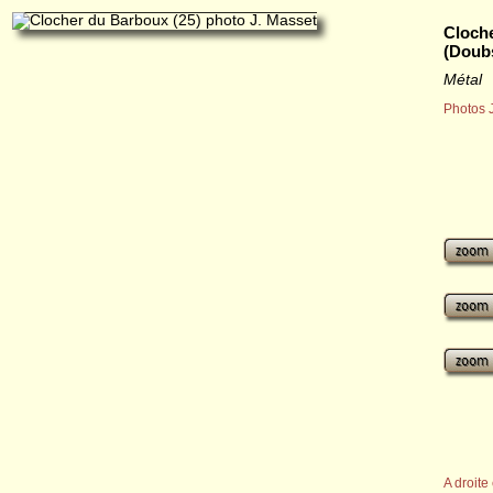
Cloch
(Doub
Métal
Photos J
A droite