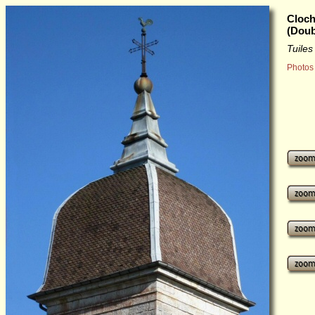
Cloc
(Doub
Tuile
Photos 