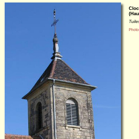
Cloc
(Hau
Tuil
Photos