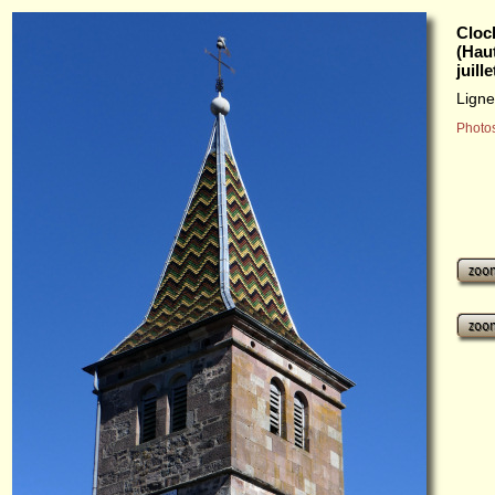
Cloc
(Hau
juill
Ligne
Photos